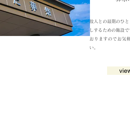
​故人との最期のひ
しするための施設で
おりますのでお気
い。
vie