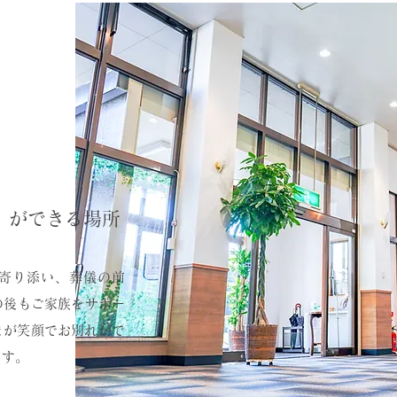
」ができる場所
寄り添い、葬儀の前
の後もご家族をサポー
が​笑顔でお別れがで
ます。