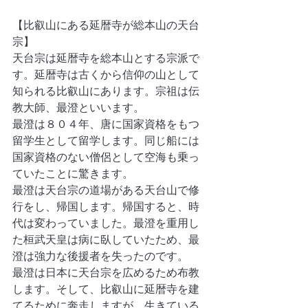
【比叡山にある延暦寺が総本山の天台
宗】
天台宗は延暦寺を総本山とする宗派で
す。延暦寺は古くから信仰の山として
知られる比叡山にあります。宗祖は伝
教大師、最澄といいます。
最澄は８０４年、唐に国家資格をもつ
留学生として留学します。同じ船には
国家資格のない僧侶として空海も乗っ
ていたことに驚きます。
最澄は天台宗の道場がある天台山で修
行をし、帰国します。帰国すると、時
代は変わっていました。最澄を重用し
た桓武天皇は病に臥していたため、最
澄は強力な後援者を失ったのです。
最澄は日本に天台宗を広めるため布教
します。そして、比叡山に延暦寺を建
てるために奔走しますが、生きている