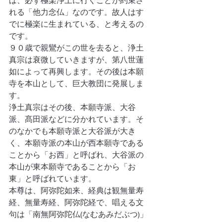
ば、必ず極楽浄土に行くことが約束さ
れる「他力念仏」なのです。故人はす
でに極楽に生まれている、と考えるの
です。
９０歳で親鸞がこの世を去ると、浄土
真宗は衰微していきますが、第八世蓮
如によって再興します。その後は本願
寺を本山として、巨大教団に発展しま
す。
浄土真宗はその後、本願寺派、大谷
派、髙田派などに分かれています。そ
のなかでも本願寺派と大谷派が大き
く、本願寺派の本山が西本願寺である
ことから「お西」と呼ばれ、大谷派の
本山が東本願寺であることから「お
東」と呼ばれています。
本尊は、阿弥陀如来、経典は観無量寿
経、無量寿経、阿弥陀経で、唱える文
句は「南無阿弥陀仏(なむあみだぶつ)」