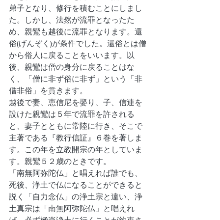
弟子となり、修行を積むことにしまし
た。しかし、法然が流罪となったた
め、親鸞も越後に流罪となります。還
俗(げんぞく)が条件でした。還俗とは僧
から俗人に戻ることをいいます。以
後、親鸞は僧の身分に戻ることはな
く、「僧に非ず俗に非ず」という「非
僧非俗」を貫きます。
越後で妻、恵信尼を娶り、子、信連を
設けた親鸞は５年で流罪を許される
と、妻子とともに常陸に行き、そこで
主著である『教行信証』６巻を著しま
す。この年を立教開宗の年としていま
す。親鸞５２歳のときです。
「南無阿弥陀仏」と唱えれば誰でも、
死後、浄土で仏になることができると
説く「自力念仏」の浄土宗と違い、浄
土真宗は「南無阿弥陀仏」と唱えれ