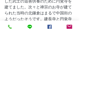
した武士の追善供養のために円覚寺を
建てました。次々と禅宗のお寺が建て
られた当時の北鎌倉はまるで中国街の
ようだったそうです。建長寺と円覚寺
は現在にいたるまで、禅の道場として
有名です。
臨済宗は師から弟子へと伝えていくこ
とを重んじますので、それぞれの寺院
が独自の流派をもっています。妙心寺
（京都市）、建長寺（鎌倉市）、円覚
寺（鎌倉市）、南禅寺（京都市）など
が臨済宗として有名な寺院です。
本尊は釈迦如来です。
特定の経典は定めていませんが、教化
には金剛般若経、観音経、般若心経、
大悲呪、座禅和讃などを用いていま
す。
「南無釈迦牟尼仏(なむしゃかむにぶ
つ)」と唱えます。