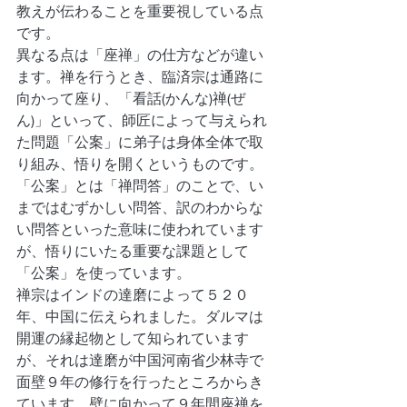
教えが伝わることを重要視している点
です。
異なる点は「座禅」の仕方などが違い
ます。禅を行うとき、臨済宗は通路に
向かって座り、「看話(かんな)禅(ぜ
ん)」といって、師匠によって与えられ
た問題「公案」に弟子は身体全体で取
り組み、悟りを開くというものです。
「公案」とは「禅問答」のことで、い
まではむずかしい問答、訳のわからな
い問答といった意味に使われています
が、悟りにいたる重要な課題として
「公案」を使っています。
禅宗はインドの達磨によって５２０
年、中国に伝えられました。ダルマは
開運の縁起物として知られています
が、それは達磨が中国河南省少林寺で
面壁９年の修行を行ったところからき
ています。壁に向かって９年間座禅を