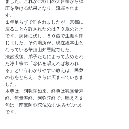
ました。これが比叡山の天台宗から弾
圧を受ける結果となり、流罪されま
す。
１年足らずで許されましたが、京都に
戻ることを許されたのは７９歳のとき
です。病床に伏し、８０歳で生涯を閉
じました。その場所が、現在総本山と
なっている華頂山知恩院でした。
法然没後、弟子たちによって広められ
た浄土宗の「念仏を唱えれば救われ
る」というわかりやすい教えは、民衆
の心をとらえ、さらに広まっていきま
した。
本尊は、阿弥陀如来、経典は観無量寿
経、無量寿経、阿弥陀経で、唱える文
句は「南無阿弥陀仏(なむあみだぶつ)」
です。