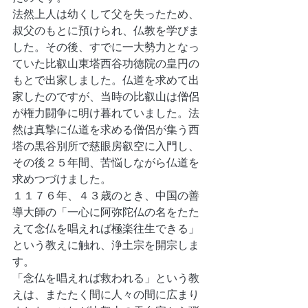
法然上人は幼くして父を失ったため、
叔父のもとに預けられ、仏教を学びま
した。その後、すでに一大勢力となっ
ていた比叡山東塔西谷功徳院の皇円の
もとで出家しました。仏道を求めて出
家したのですが、当時の比叡山は僧侶
が権力闘争に明け暮れていました。法
然は真摯に仏道を求める僧侶が集う西
塔の黒谷別所で慈眼房叡空に入門し、
その後２５年間、苦悩しながら仏道を
求めつづけました。
１１７６年、４３歳のとき、中国の善
導大師の「一心に阿弥陀仏の名をたた
えて念仏を唱えれば極楽往生できる」
という教えに触れ、浄土宗を開宗しま
す。
「念仏を唱えれば救われる」という教
えは、またたく間に人々の間に広まり