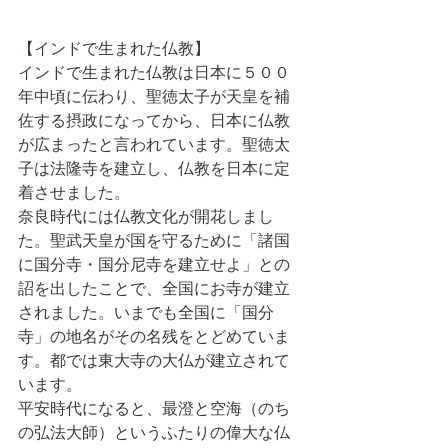
【インドで生まれた仏教】
インドで生まれた仏教は日本に５００
年中頃に伝わり、聖徳太子が天皇を補
佐する摂政になってから、日本に仏教
が広まったと言われています。聖徳太
子は法隆寺を建立し、仏教を日本に定
着させました。
奈良時代には仏教文化が開花しまし
た。聖武天皇が国を守るために「諸国
に国分寺・国分尼寺を建立せよ」との
詔を出したことで、全国にお寺が建立
されました。いまでも全国に「国分
寺」の地名がその名残をとどめていま
す。都では東大寺の大仏が建立されて
います。
平安時代になると、最澄と空海（のち
の弘法大師）というふたりの偉大な仏