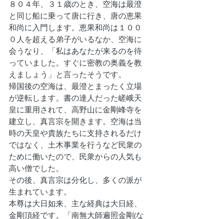
８０４年、３１歳のとき、空海は最澄
と同じ船に乗って唐に行き、唐の恵果
和尚に入門します。恵果和尚は１００
０人を超える弟子がいるなか、空海に
会うなり、「私はあなたが来るのを待
っていました。すぐに密教の奥義を教
えましょう」と言ったそうです。
帰国後の空海は、最澄とまったく立場
が逆転します。書の達人だった嵯峨天
皇に重用されて、高野山に金剛峰寺を
建立し、真言宗を開きます。空海は当
時の天皇や貴族たちに支持されるだけ
ではなく、土木事業を行うなど民衆の
ために働いたので、民衆からの人気も
高い僧でした。
その後、真言宗は分化し、多くの派が
生まれています。
本尊は大日如来、主な経典は大日経、
金剛頂経です。「南無大師遍照金剛(な