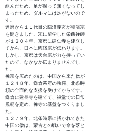
組んだため、足が腐って無くなってし
まったため、ダルマには足がないので
す。
達磨から１１代目の臨済義玄が臨済宗
を開きました。宋に留学した栄西禅師
が１２０４年、京都に建仁寺を建立し
てから、日本に臨済宗が伝わります。
しかし、京都は天台宗が力を持ってい
たので、なかなか広まりませんでし
た。
禅宗を広めたのは、中国から来た僧が
１２４８年、鎌倉幕府の執権、北条時
頼の全面的な支援を受けてからです。
鎌倉に建長寺を建てて、禅堂での日常
規範を定め、禅寺の基盤をつくりまし
た。
１２７９年、北条時宗に招かれてきた
中国の僧は、蒙古との戦いで命を落と