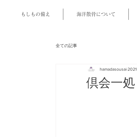
もしもの備え
海洋散骨について
全ての記事
hamadasousai
202
倶会一処