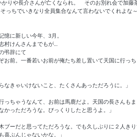
いかりや長介さんが亡くなられ。　そのお別れ会で加藤
 そっちでいきなり全員集合なんて言わないでくれよな～
　
記憶に新しい今年、3月。
志村けんさんまでもが…
の弔辞にて
ぞお前。一番若いお前が俺たち差し置いて天国に行っち
らなきゃいけないこと、たくさんあっただろうに。」
行っちゃうなんて、お前は馬鹿だよ。天国の長さんもま
なかっただろうな。びっくりしたと思うよ。」
木ブーだと思ってただろうな。でも久しぶりに２人きり
も喜ぶんじゃないかな。」