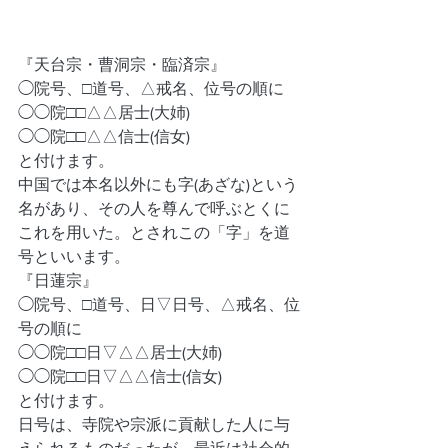
『天台宗・曹洞宗・臨済宗』
◯院号、□道号、△戒名、位号の順に
◯◯院□□△△居士(大姉)
◯◯院□□△△信士(信女)
と付けます。
中国では本名以外にも字(あざな)という
名があり、その人を尊んで呼ぶとくに
これを用いた。とされこの「字」を道
号といいます。
『日蓮宗』
◯院号、□道号、日▽日号、△戒名、位
号の順に
◯◯院□□日▽△△居士(大姉)
◯◯院□□日▽△△信士(信女)
と付けます。
日号は、寺院や宗派に貢献した人に与