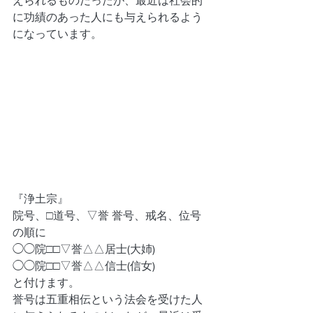
えられるものだったが、最近は社会的
に功績のあった人にも与えられるよう
になっています。
『浄土宗』
院号、□道号、▽誉 誉号、戒名、位号
の順に
◯◯院□□▽誉△△居士(大姉)
◯◯院□□▽誉△△信士(信女)
と付けます。
誉号は五重相伝という法会を受けた人