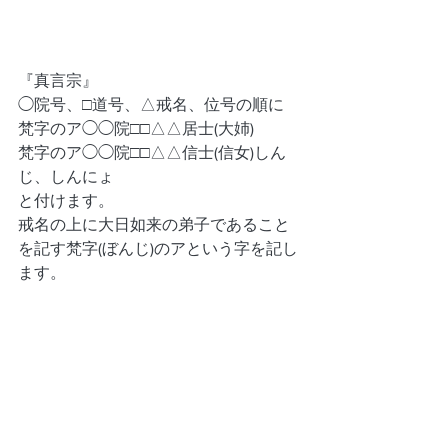
『真言宗』
◯院号、□道号、△戒名、位号の順に
梵字のア◯◯院□□△△居士(大姉)
梵字のア◯◯院□□△△信士(信女)しん
じ、しんにょ
と付けます。
戒名の上に大日如来の弟子であること
を記す梵字(ぼんじ)のアという字を記し
ます。